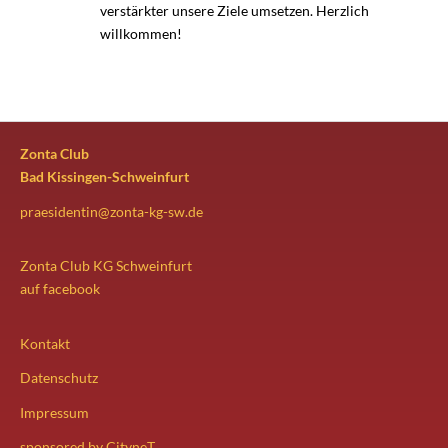
verstärkter unsere Ziele umsetzen. Herzlich
willkommen!
Zonta Club
Bad Kissingen-Schweinfurt
praesidentin@zonta-kg-sw.de
Zonta Club KG Schweinfurt
auf
facebook
Kontakt
Datenschutz
Impressum
sponsored by CityneT